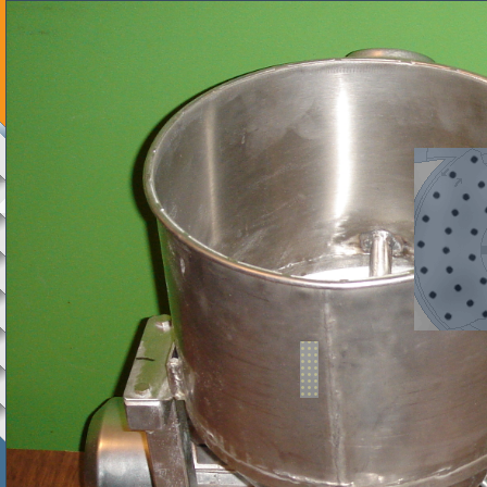
DESINTEGRAATOR
TOOTMISE OÜ
43-летний опыт в разработке
технологий и оборудования для
измельчения и гомогенизации
различных материалов и систем
Главная
О фирме
Продукция
Области применения
Новости
Контакты